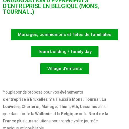
ORGANISATION D'ÉVÉNEMENTS
D'ENTREPRISE EN BELGIQUE (MONS,
TOURNAI...)
Mariages, communions et fêtes de familiales
Team building / family day
Village d'enfants
Youplabonds propose pour vos
événements
d’entreprise
à
Bruxelles
mais aussi à
Mons, Tournai, La
Louvière, Charleroi, Manage, Thuin, Ath, Lessines
ainsi
que dans toute la
Wallonie
et la
Belgique
ou le
Nord de la
France
plusieurs solutions pour rendre votre journée
magique et inoubliable.