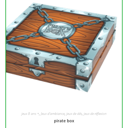
jeux 8 ans +
,
Jeux d'ambiance
,
jeux de dés
,
jeux de réflexion
pirate box