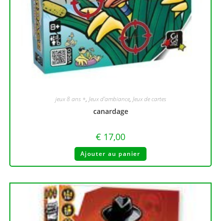
jeux 8 ans +
,
Jeux d'ambiance
,
Jeux de cartes
canardage
€
17,00
Ajouter au panier