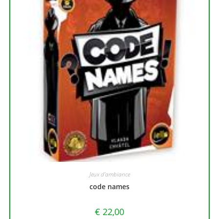
Jeux d'ambiance
code names
€
22,00