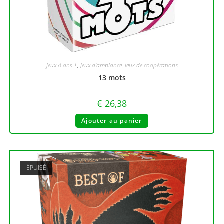
jeux 8 ans +
,
Jeux d'ambiance
,
Jeux de coopérations
13 mots
€
26,38
Ajouter au panier
ÉPUISÉ