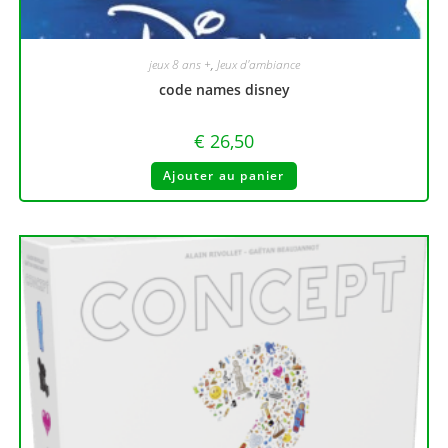
jeux 8 ans +
,
Jeux d'ambiance
code names disney
€
26,50
Ajouter au panier