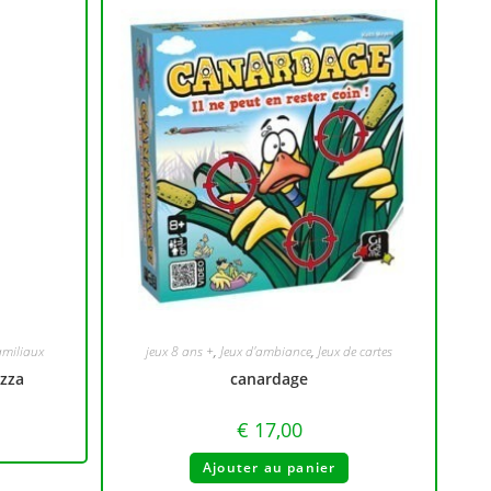
amiliaux
jeux 8 ans +
,
Jeux d'ambiance
,
Jeux de cartes
izza
canardage
€
17,00
Ajouter au panier