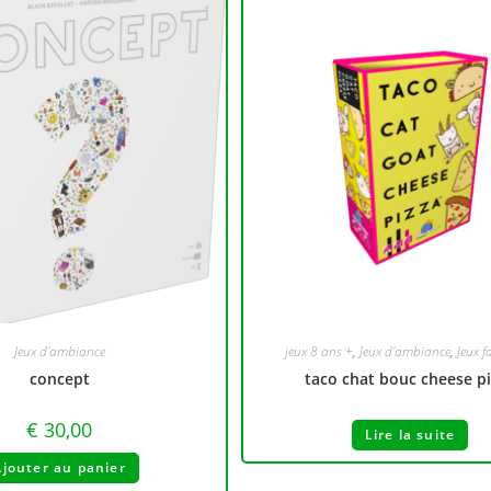
Jeux d'ambiance
jeux 8 ans +
,
Jeux d'ambiance
,
Jeux f
concept
taco chat bouc cheese p
€
30,00
Lire la suite
Ajouter au panier