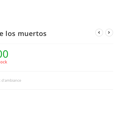
de los muertos
00
tock
x d'ambiance