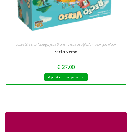
casse tête et bricolage
,
jeux 8 ans +
,
jeux de réflexion
,
Jeux familiaux
recto verso
€
27,00
Ajouter au panier