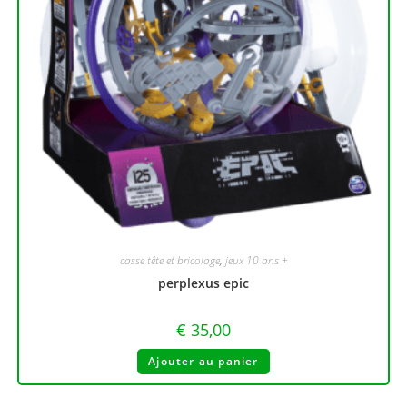
casse tête et bricolage
,
jeux 10 ans +
perplexus epic
€
35,00
Ajouter au panier