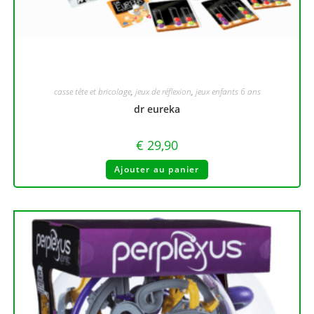
casse tête et bricolage
,
jeux de réflexion
,
jeux enfants 6 ans
dr eureka
€
29,90
Ajouter au panier