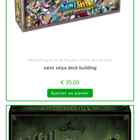
Deckbuilding et jeu de rôle
,
jeux 14 ans
,
Jeux de cartes
saint seiya deck building
€
35,00
Ajouter au panier