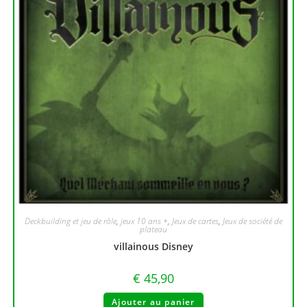
Deckbuilding et jeu de rôle
,
jeux 10 ans +
,
Jeux de cartes
,
Jeux de société de
plateau
villainous Disney
€
45,90
Ajouter au panier