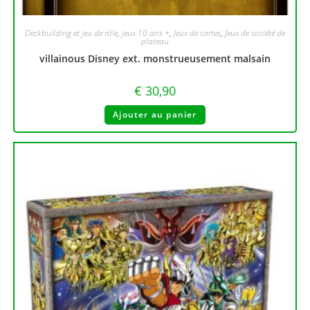
Deckbuilding et jeu de rôle
,
jeux 10 ans +
,
Jeux de cartes
,
Jeux de société de
plateau
villainous Disney ext. monstrueusement malsain
€
30,90
Ajouter au panier