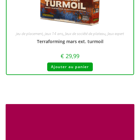
jeu de placement
,
jeux 14 ans
,
Jeux de société de plateau
,
Jeux expert
Terraforming mars ext. turmoil
€
29,99
Ajouter au panier