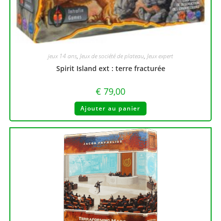
jeux 14 ans
,
Jeux de société de plateau
,
Jeux expert
Spirit Island ext : terre fracturée
€
79,00
Ajouter au panier