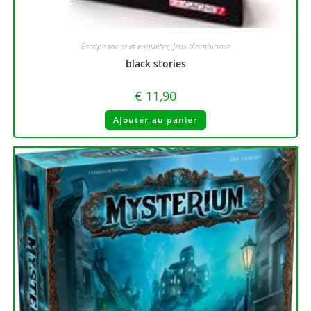
Escape room et enquêtes
,
Jeux d'ambiance
black stories
€
11,90
Ajouter au panier