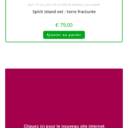
jeux 14 ans
,
Jeux de société de plateau
,
Jeux expert
Spirit Island ext : terre fracturée
€
79,00
Ajouter au panier
Cliquez ici pour le nouveau site internet