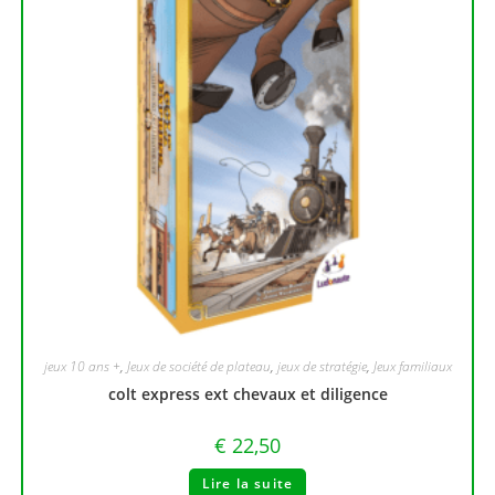
jeux 10 ans +
,
Jeux de société de plateau
,
jeux de stratégie
,
Jeux familiaux
colt express ext chevaux et diligence
€
22,50
Lire la suite