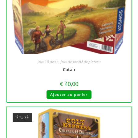
jeux 10 ans +
,
Jeux de société de plateau
Catan
€
40,00
Ajouter au panier
ÉPUISÉ