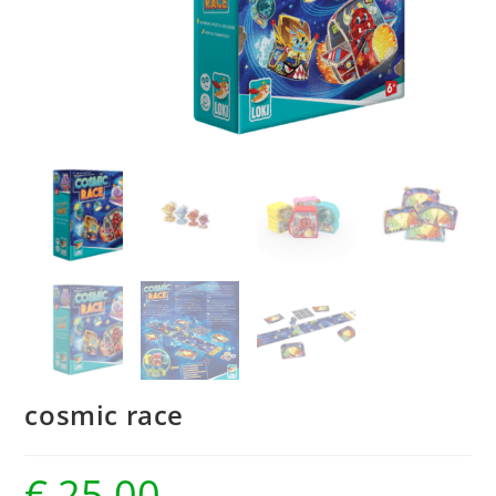
cosmic race
€
25,00