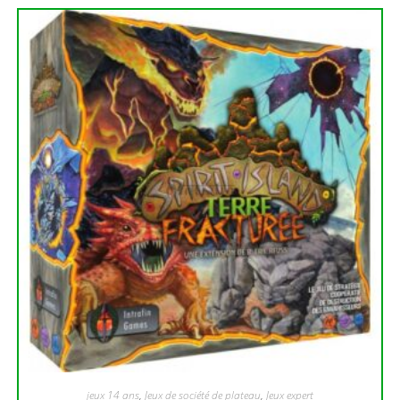
jeux 14 ans
,
Jeux de société de plateau
,
Jeux expert