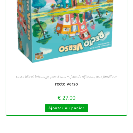
casse tête et bricolage
,
jeux 8 ans +
,
jeux de réflexion
,
Jeux familiaux
recto verso
€
27,00
Ajouter au panier