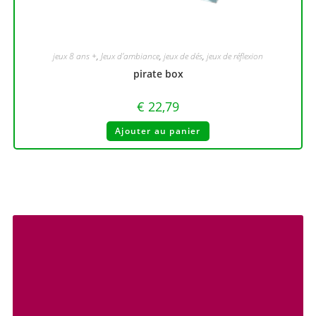
jeux 8 ans +
,
Jeux d'ambiance
,
jeux de dés
,
jeux de réflexion
pirate box
€
22,79
Ajouter au panier