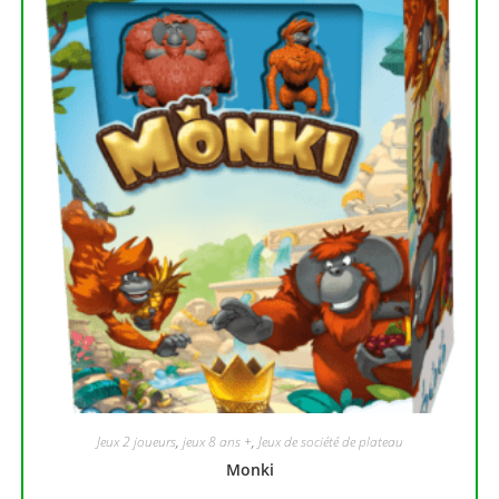
Jeux 2 joueurs
,
jeux 8 ans +
,
Jeux de société de plateau
Monki