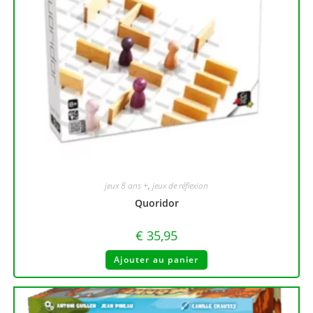
jeux 8 ans +
,
jeux de réflexion
Quoridor
€
35,95
Ajouter au panier