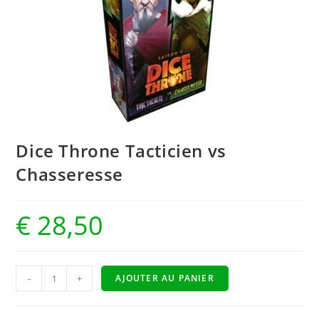
Dice Throne Tacticien vs
Chasseresse
€
28,50
-
+
AJOUTER AU PANIER