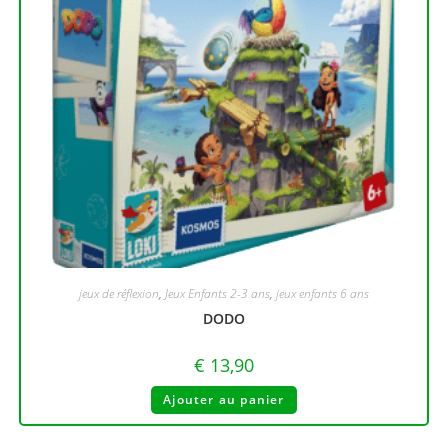
jeux de réflexion
,
Jeux Enfants 2-3 ans
,
jeux enfants 6 ans
DODO
€
13,90
Ajouter au panier