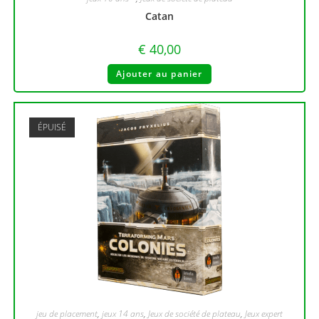
Catan
€
40,00
Ajouter au panier
ÉPUISÉ
jeu de placement
,
jeux 14 ans
,
Jeux de société de plateau
,
Jeux expert