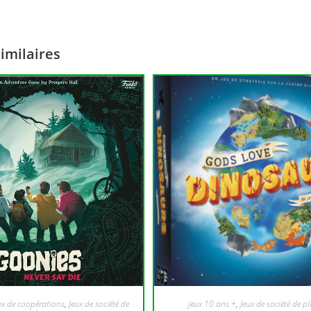
similaires
ux de coopérations
,
Jeux de société de
jeux 10 ans +
,
Jeux de société de p