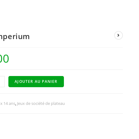
mperium
00
+
AJOUTER AU PANIER
ux 14 ans
,
Jeux de société de plateau