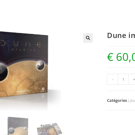
Dune i
€
60,
-
Catégories :
je