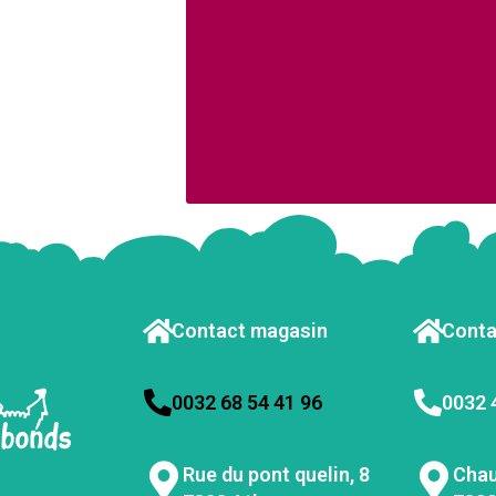
Contact magasin
Conta
0032 68 54 41 96
0032 
Rue du pont quelin, 8
Chau