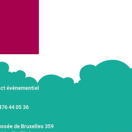
ct événementiel
476 44 05 36
ssée de Bruxelles 359