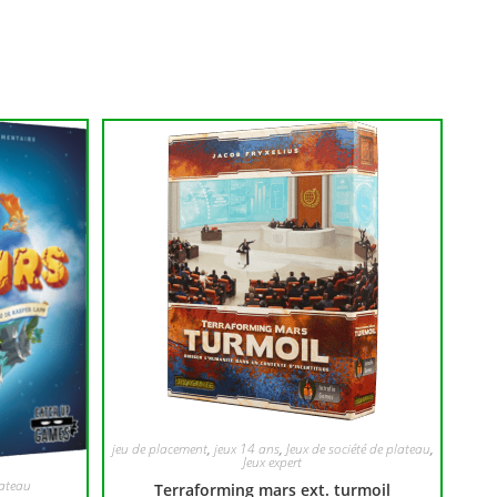
jeu de placement
,
jeux 14 ans
,
Jeux de société de plateau
,
Jeux expert
lateau
Terraforming mars ext. turmoil