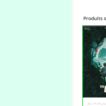
Produits 
jeux 14 ans
,
Je