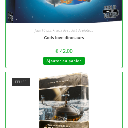
jeux 10 ans +
,
Jeux de société de plateau
Gods love dinosaurs
€
42,00
Ajouter au panier
ÉPUISÉ