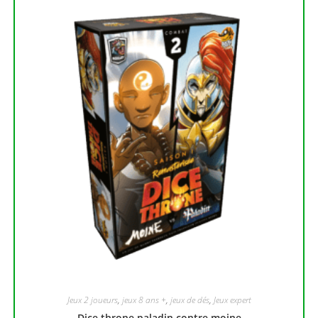
Jeux 2 joueurs
,
jeux 8 ans +
,
jeux de dés
,
Jeux expert
Dice throne paladin contre moine