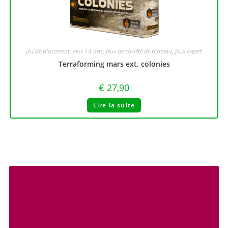
jeu de placement
,
jeux 14 ans
,
Jeux de société de plateau
,
Jeux expert
Terraforming mars ext. colonies
€
27,90
Lire la suite