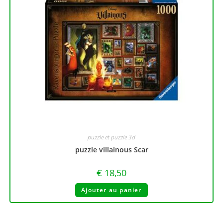
puzzle et puzzle 3d
puzzle villainous Scar
€
18,50
Ajouter au panier