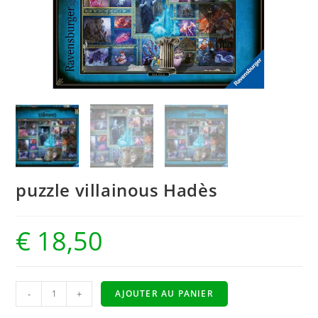
puzzle villainous Hadès
€
18,50
-
+
AJOUTER AU PANIER