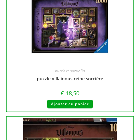
puzzle et puzzle 3d
puzzle villainous reine sorcière
€
18,50
Ajouter au panier