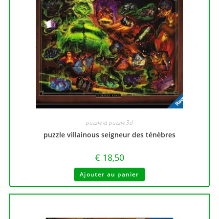
puzzle et puzzle 3d
puzzle villainous seigneur des ténèbres
€
18,50
Ajouter au panier