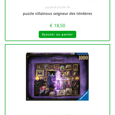
puzzle et puzzle 3d
puzzle villainous seigneur des ténèbres
€
18,50
Ajouter au panier