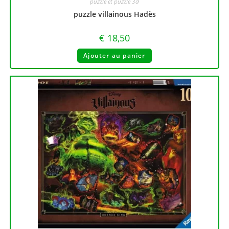
puzzle et puzzle 3d
puzzle villainous Hadès
€
18,50
Ajouter au panier